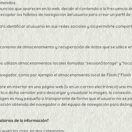
ntenidos.
 anuncios que aparecen en la web, decidir el contenido o la frecuencia d
copilar los hábitos de navegación del usuario para crear un perfil de
a identificar al usuario en sus redes sociales y así permitirle compart
ecanismo de almacenamiento y recuperación de datos que se utilice en 
s utilizan almacenamientos locales llamados “sessionStorage” y “local
avegador, como por ejemplo el almacenamiento local de Flash (“Flash 
ste en insertar en una página web (o en un correo electrónico) una im
a dicho servidor para descargar y visualizar la imagen, la conexión 
imagen es muy pequeña o transparente de forma que el usuario no se pe
ación obtenida del navegador o del equipo de navegación para distinguir
atarios de la información?
 quién las crea, en dos categorías: