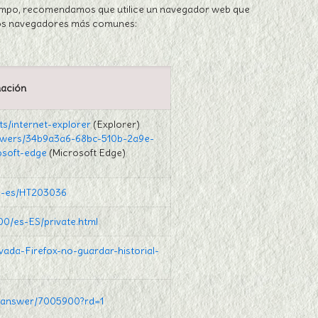
tiempo, recomendamos que utilice un navegador web que
 los navegadores más comunes:
mación
ts/internet-explorer
(Explorer)
nswers/34b9a3a6-68bc-510b-2a9e-
osoft-edge
(Microsoft Edge)
es-es/HT203036
00/es-ES/private.html
ivada-Firefox-no-guardar-historial-
e/answer/7005900?rd=1