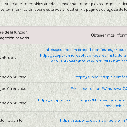
limitando que las cookies queden almacenadas por plazos largos de 
tener información sobre esta posibilidad en las páginas de ayuda de
e de la función
Obtener más infor
egación privada
https://support.microsoft.com/es-es/produc
https://support.microsoft.com/es-es/instanta
InPrivate
833107495ee5/browse-inprivate-in-micr
gación privada
https://support.apple.com/
gación privada
http://help.opera.com/Windows/12.
https://support.mozilla.org/es/kb/navegacion-pr
gación privada
navegacion
do incógnito
https://support.google.com/chrom