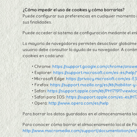
¿Cómo impedir el uso de cookies y cómo borrarlas?
Puede configurar sus preferencias en cualquier momento me
sus finalidades.
Puede acceder al sistema de configuración mediante el enlac
La mayoría de navegadores permiten desactivar globalmen
usuario debe consultar la ayuda de su navegador. A conti
cookies en cada uno:
• Chrome:
https://support.google.com/chrome/answe
• Explorer:
https://support.microsoft.com/es-es/hel
• Microsoft Edge:
https://privacy.microsoft.com/es-
• Firefox:
https://support.mozilla.org/es/kb/habilitar-
• Safari:
https://support.apple.com/kb/PH17191?viewl
• Safari para IOS:
https://support.apple.com/es-es/H
• Opera:
http://www.opera.com/es/help
Para borrar los datos guardados en el almacenamiento loca
Para conocer cómo borrar el almacenamiento local de Flas
http://www.macromedia.com/support/documentation/en/f