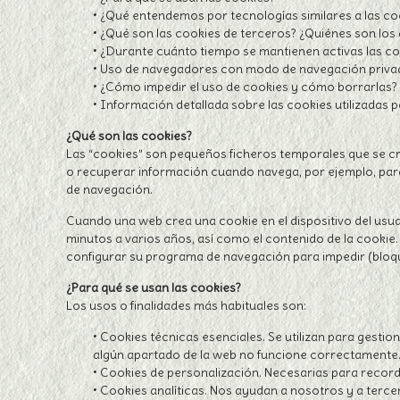
• ¿Qué entendemos por tecnologías similares a las co
• ¿Qué son las cookies de terceros? ¿Quiénes son los 
• ¿Durante cuánto tiempo se mantienen activas las co
• Uso de navegadores con modo de navegación priva
• ¿Cómo impedir el uso de cookies y cómo borrarlas?
• Información detallada sobre las cookies utilizadas p
¿Qué son las cookies?
Las “cookies” son pequeños ficheros temporales que se crea
o recuperar información cuando navega, por ejemplo, para
de navegación.
Cuando una web crea una cookie en el dispositivo del usua
minutos a varios años, así como el contenido de la cookie
configurar su programa de navegación para impedir (bloq
¿Para qué se usan las cookies?
Los usos o finalidades más habituales son:
• Cookies técnicas esenciales. Se utilizan para gestio
algún apartado de la web no funcione correctamente
• Cookies de personalización. Necesarias para record
• Cookies analíticas. Nos ayudan a nosotros y a tercer