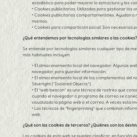
estadístico para poder mejorar la estructura y los co
• Cookies publicitarias. Utilizadas para gestionar los
• Cookies publicitarias comportamentales. Ayudan a re
mismos.
• Cookies para compartición social. Son necesarias par
¿Qué entendemos por tecnologías similares a las cookies?
Se entiende por tecnologías similares cualquier tipo de m
más habituales incluyen:
• El almacenamiento local del navegador. Algunas web
navegador, para guardar información;
• El almacenamiento local de los complementos del n
Silverlight (“Isolated Objects”).
• El “web beacon” es una técnica de rastreo que consi
cuando el navegador o programa de correo se conecta 
visualizado la página web o el correo. A veces esta 
• Las técnicas de “fingerprinting” que combinan inform
web.
¿Qué son las cookies de terceros? ¿Quiénes son los destin
Las cookies de esta web se pueden clasificar, en función de