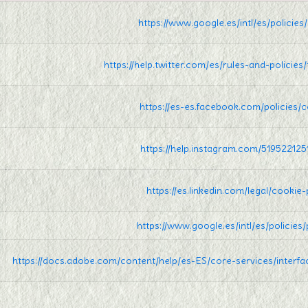
https://www.google.es/intl/es/policies
https://help.twitter.com/es/rules-and-policies
https://es-es.facebook.com/policies/c
https://help.instagram.com/51952212
https://es.linkedin.com/legal/cookie-
https://www.google.es/intl/es/policies/
https://docs.adobe.com/content/help/es-ES/core-services/interfa