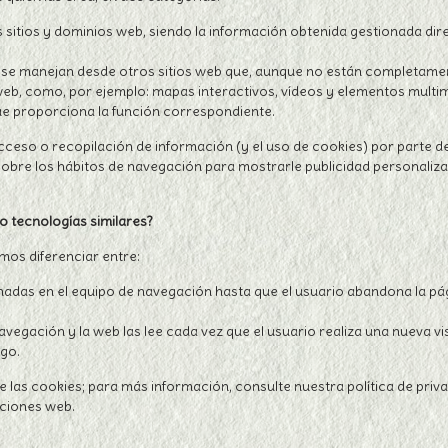
 sitios y dominios web, siendo la información obtenida gestionada di
 y se manejan desde otros sitios web que, aunque no están completame
 web, como, por ejemplo: mapas interactivos, vídeos y elementos multi
que proporciona la función correspondiente.
cceso o recopilación de información (y el uso de cookies) por parte d
 sobre los hábitos de navegación para mostrarle publicidad personaliza
o tecnologías similares?
mos diferenciar entre:
as en el equipo de navegación hasta que el usuario abandona la págin
avegación y la web las lee cada vez que el usuario realiza una nueva 
rgo.
de las cookies; para más información, consulte nuestra política de pri
nciones web.