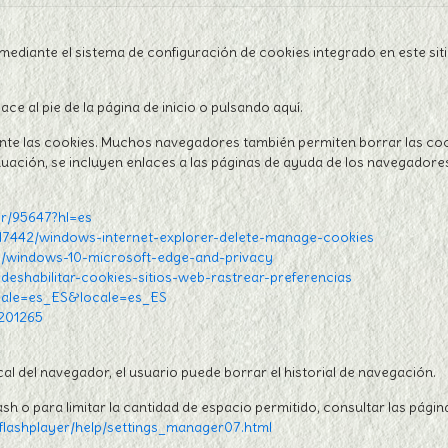
diante el sistema de configuración de cookies integrado en este siti
e al pie de la página de inicio o pulsando aquí.
te las cookies. Muchos navegadores también permiten borrar las cook
nuación, se incluyen enlaces a las páginas de ayuda de los navegadore
r/95647?hl=es
p/17442/windows-internet-explorer-delete-manage-cookies
ES/windows-10-microsoft-edge-and-privacy
y-deshabilitar-cookies-sitios-web-rastrear-preferencias
ocale=es_ES&locale=es_ES
T201265
l del navegador, el usuario puede borrar el historial de navegación.
h o para limitar la cantidad de espacio permitido, consultar las pági
lashplayer/help/settings_manager07.html