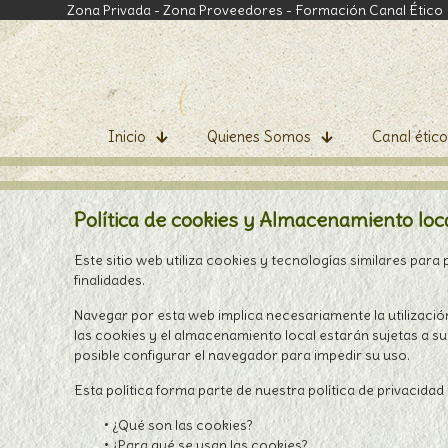
Zona Privada
-
Zona Proveedores
-
Formación Canal Ético
Inicio
Quienes Somos
Canal ético
Política de cookies y Almacenamiento loc
Este sitio web utiliza cookies y tecnologías similares para
finalidades.
Navegar por esta web implica necesariamente la utilizació
las cookies y el almacenamiento local estarán sujetas a s
posible configurar el navegador para impedir su uso.
Esta política forma parte de nuestra política de privacidad 
• ¿Qué son las cookies?
• ¿Para qué se usan las cookies?