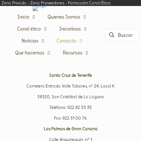
Zona Privada
-
Zona Proveedores
-
Formación Canal Ético
Inicio
Quienes Somos
Canal ético
Iniciativas
Noticias
Contacto
Que hacemos
Recursos
Santa Cruz de Tenerife
Carretera Entrada Valle Tabares, nº 24, Local K
38320, San Cristóbal de La Laguna
Teléfono: 922 82 33 35
Fax: 922 31 00 76
Las Palmas de Gran Canaria
Calle Arguineguín, nº 1