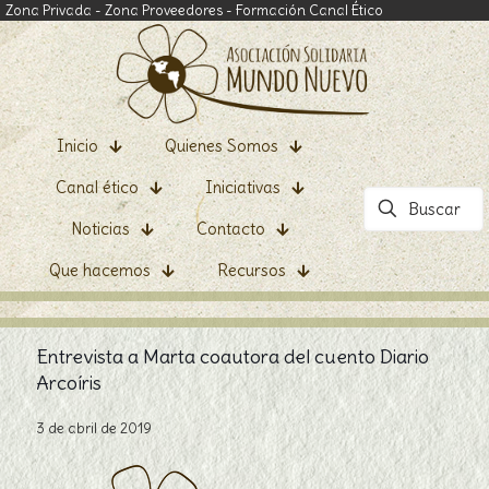
Zona Privada
-
Zona Proveedores
-
Formación Canal Ético
Inicio
Quienes Somos
Canal ético
Iniciativas
Noticias
Contacto
Que hacemos
Recursos
Entrevista a Marta coautora del cuento Diario
Arcoíris
3 de abril de 2019