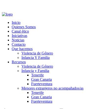
Zona Privada
-
Zona Proveedores
-
Formación Canal Ético
Inicio
Quienes Somos
Canal ético
Iniciativas
Noticias
Contacto
Que hacemos
Violencia de Género
Infancia Y Familia
Recursos
Violencia de Género
Infancia y Familia
Tenerife
Gran Canaria
Fuerteventura
Menores extranjeros no acompañados/as
Tenerife
Gran Canaria
Fuerteventura