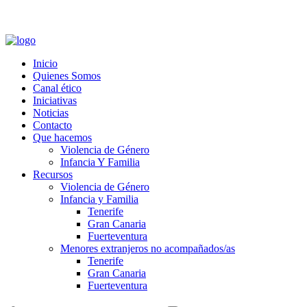
Zona Privada
-
Zona Proveedores
-
Formación Canal Ético
Inicio
Quienes Somos
Canal ético
Iniciativas
Noticias
Contacto
Que hacemos
Violencia de Género
Infancia Y Familia
Recursos
Violencia de Género
Infancia y Familia
Tenerife
Gran Canaria
Fuerteventura
Menores extranjeros no acompañados/as
Tenerife
Gran Canaria
Fuerteventura