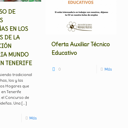
SO DE
S
AS EN LOS
 DE LA
Oferta Auxiliar Técnico
CIÓN
Educativo
RIA MUNDO
N TENERIFE
0
Más
iendo tradicional
has, los y las
los Hogares que
en Tenerife
n el Concurso de
ideñas. Una
[…]
Más