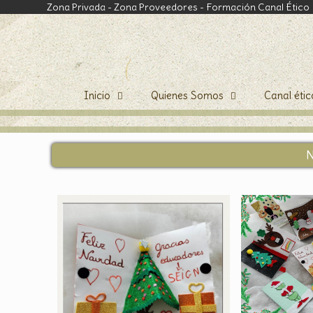
Zona Privada
-
Zona Proveedores
-
Formación Canal Ético
Inicio
Quienes Somos
Canal étic
N