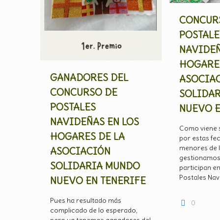
CONCUR
POSTALE
NAVIDEÑ
HOGARES
GANADORES DEL
ASOCIA
CONCURSO DE
SOLIDA
POSTALES
NUEVO E
NAVIDEÑAS EN LOS
Como viene s
HOGARES DE LA
por estas fec
menores de 
ASOCIACIÓN
gestionamos 
SOLIDARIA MUNDO
participan e
Postales Nav
NUEVO EN TENERIFE
Pues ha resultado más
0
complicado de lo esperado,
pero ya tenemos ganadores del