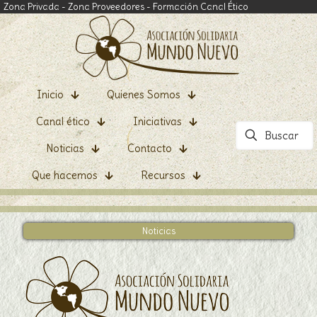
Zona Privada
-
Zona Proveedores
-
Formación Canal Ético
Inicio
Quienes Somos
Canal ético
Iniciativas
Noticias
Contacto
Que hacemos
Recursos
Noticias