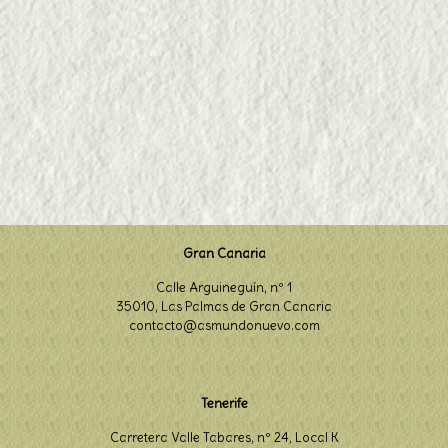
Gran Canaria
Calle Arguineguín, nº 1
35010, Las Palmas de Gran Canaria
contacto@asmundonuevo.com
Tenerife
Carretera Valle Tabares, nº 24, Local K