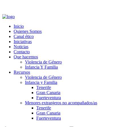
Zona Privada
-
Zona Proveedores
-
Formación Canal Ético
Inicio
Quienes Somos
Canal ético
Iniciativas
Noticias
Contacto
Que hacemos
Violencia de Género
Infancia Y Familia
Recursos
Violencia de Género
Infancia y Familia
Tenerife
Gran Canaria
Fuerteventura
Menores extranjeros no acompañados/as
Tenerife
Gran Canaria
Fuerteventura