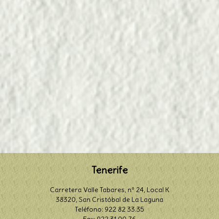
Tenerife
Carretera Valle Tabares, nº 24, Local K
38320, San Cristóbal de La Laguna
Teléfono: 922 82 33.35
Fax: 922 31 00 76