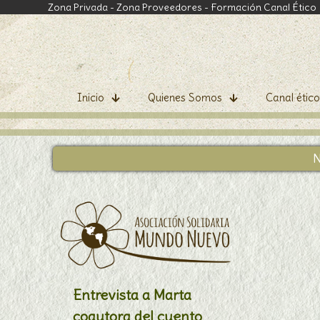
Zona Privada
-
Zona Proveedores
-
Formación Canal Ético
Inicio
Quienes Somos
Canal ético
N
Entrevista a Marta
coautora del cuento