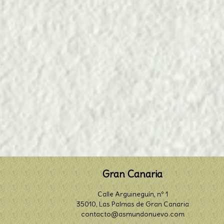
Gran Canaria
Calle Arguineguín, nº 1
35010, Las Palmas de Gran Canaria
contacto@asmundonuevo.com